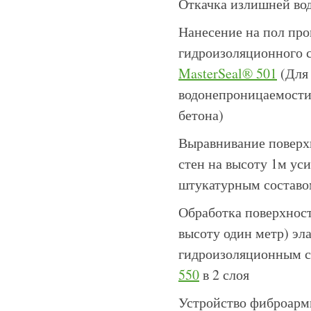
Откачка излишней во
Нанесение на пол пр
гидроизоляционного с
MasterSeal® 501
(Для
водонепроницаемости
бетона)
Выравнивание поверх
стен на высоту 1м у
штукатурным составо
Обработка поверхност
высоту один метр) э
гидроизоляционным 
550
в 2 слоя
Устройство фиброарм