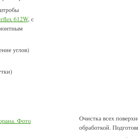
 штробы
rflex 612W
, с
емонтным
ение углов)
утки)
Очистка всех поверхн
обработкой. Подготов