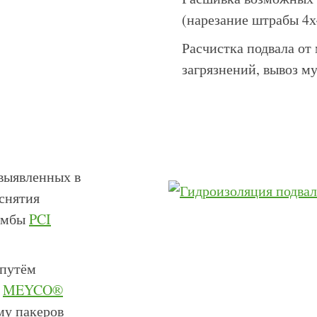
(нарезание штрабы 4х
Расчистка подвала от
загрязнений, вывоз м
выявленных в
 снятия
омбы
PCI
 путём
а
MEYCO®
му пакеров