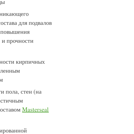
ды
оникающего
остава для подвалов
 повышения
 и прочности
ности кирпичных
силенным
м
и пола, стен (на
ластичным
составом
Masterseal
ированной