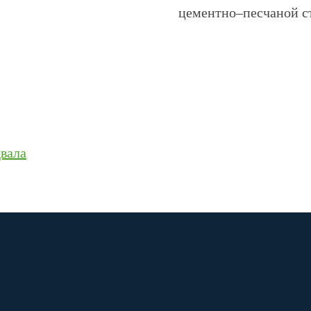
цементно–песчаной с
вала