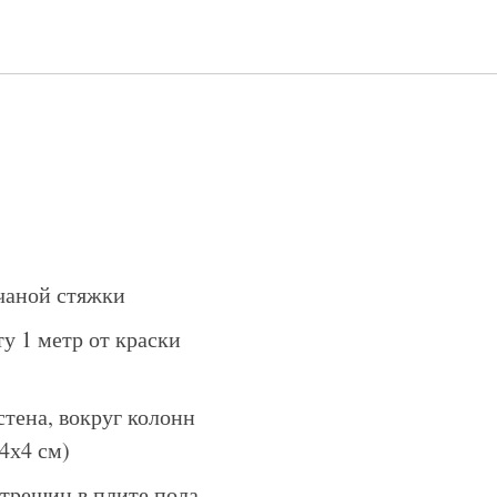
чаной стяжки
у 1 метр от краски
стена, вокруг колонн
4х4 см)
трещин в плите пола