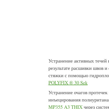
Устранение активных течей 
результате расшивки швов и
стяжки с помощью гидропл
POLYFIX ® 30 Sek
Устранение очагов протечек
инъецирования полиуритан
MP355 A3 THIX
через систе