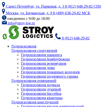
Skip
Санкт-Петербург, ул. Парковая, д. 3
8 (812) 648-29-82 СПб
to
the
Москва, ул. Бауманская, д. 9
8 (499) 638-29-82 МСК
content
ежедневно с 9:00 до 18:00
info@stroy-log.ru
8 (812) 648-29-82
Гидроизоляция
Гидроизоляция сооружений
Гидроизоляция паркинга
Гидроизоляция бомбоубежищ
Гидроизоляция резервуаров
Гидроизоляция дома
Гидроизоляция пожарных колодцев
Гидроизоляция подземного гаража
Гидроизоляция помещений
Гидроизоляция подвала
Гидроизоляция душевой
Гидроизоляция бассейна
Гидроизоляция квартиры
Гидроизоляция конструкций
Гидроизоляция вводов коммуникаций