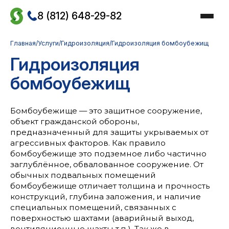
Skip
to
8 (812) 648-29-82
the
content
Главная
/
Услуги
/
Гидроизоляция
/
Гидроизоляция бомбоубежищ
Гидроизоляция
бомбоубежищ
Бомбоубежище — это защитное сооружение,
объект гражданской обороны,
предназначенный для защиты укрываемых от
агрессивных факторов. Как правило
бомбоубежище это подземное либо частично
заглублённое, обвалованное сооружение. От
обычных подвальных помещений
бомбоубежище отличает толщина и прочность
конструкций, глубина заложения, и наличие
специальных помещений, связанных с
поверхностью шахтами (аварийный выход,
вентиляционные шахты т.п.). Так же в