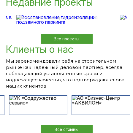
Недавние проекты
После
гидроизоляции подземного
Ус
паркинга
кв
Гидроизоляция паркингов и гаражей
Уси
Все проекты
Клиенты о нас
Мы зарекомендовали себя на строительном
рынке как надежный деловой партнер, всегда
соблюдающий установленные сроки и
надлежащее качество, что подтверждают слова
наших клиентов
Все отзывы