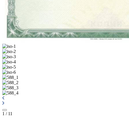
1
/
11