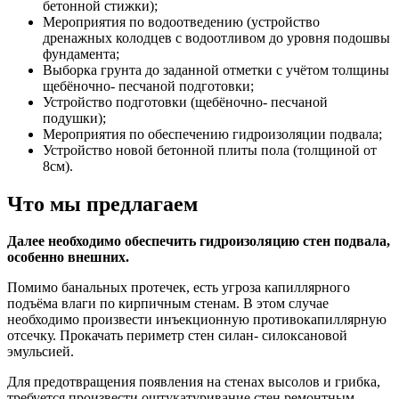
бетонной стижки);
Мероприятия по водоотведению (устройство
дренажных колодцев с водоотливом до уровня подошвы
фундамента;
Выборка грунта до заданной отметки с учётом толщины
щебёночно- песчаной подготовки;
Устройство подготовки (щебёночно- песчаной
подушки);
Мероприятия по обеспечению гидроизоляции подвала;
Устройство новой бетонной плиты пола (толщиной от
8см).
Что мы предлагаем
Далее необходимо обеспечить гидроизоляцию стен подвала,
особенно внешних.
Помимо банальных протечек, есть угроза капиллярного
подъёма влаги по кирпичным стенам. В этом случае
необходимо произвести инъекционную противокапиллярную
отсечку. Прокачать периметр стен силан- силоксановой
эмульсией.
Для предотвращения появления на стенах высолов и грибка,
требуется произвести оштукатуривание стен ремонтным