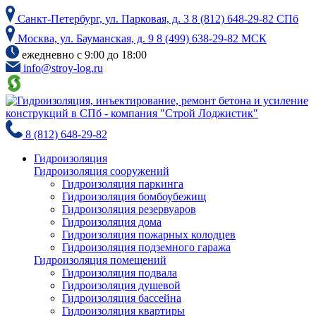
Skip
Санкт-Петербург, ул. Парковая, д. 3
8 (812) 648-29-82 СПб
to
the
Москва, ул. Бауманская, д. 9
8 (499) 638-29-82 МСК
content
ежедневно с 9:00 до 18:00
info@stroy-log.ru
8 (812) 648-29-82
Гидроизоляция
Гидроизоляция сооружений
Гидроизоляция паркинга
Гидроизоляция бомбоубежищ
Гидроизоляция резервуаров
Гидроизоляция дома
Гидроизоляция пожарных колодцев
Гидроизоляция подземного гаража
Гидроизоляция помещений
Гидроизоляция подвала
Гидроизоляция душевой
Гидроизоляция бассейна
Гидроизоляция квартиры