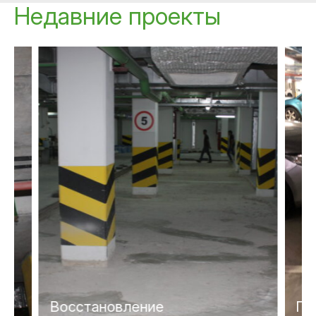
Недавние проекты
Восстановление
Ги