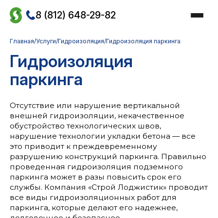
Skip
to
8 (812) 648-29-82
the
content
Главная
/
Услуги
/
Гидроизоляция
/
Гидроизоляция паркинга
Гидроизоляция
паркинга
Отсутствие или нарушение вертикальной
внешней гидроизоляции, некачественное
обустройство технологических швов,
нарушение технологии укладки бетона — все
это приводит к преждевременному
разрушению конструкций паркинга. Правильно
проведенная гидроизоляция подземного
паркинга может в разы повысить срок его
службы. Компания «Строй Лоджистик» проводит
все виды гидроизоляционных работ для
паркинга, которые делают его надежнее,
долговечнее и безопаснее.