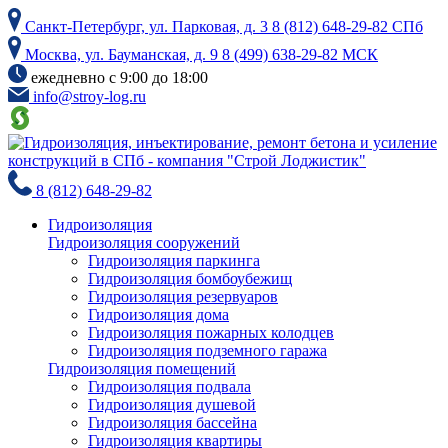
Skip
Санкт-Петербург, ул. Парковая, д. 3
8 (812) 648-29-82 СПб
to
the
Москва, ул. Бауманская, д. 9
8 (499) 638-29-82 МСК
content
ежедневно с 9:00 до 18:00
info@stroy-log.ru
8 (812) 648-29-82
Гидроизоляция
Гидроизоляция сооружений
Гидроизоляция паркинга
Гидроизоляция бомбоубежищ
Гидроизоляция резервуаров
Гидроизоляция дома
Гидроизоляция пожарных колодцев
Гидроизоляция подземного гаража
Гидроизоляция помещений
Гидроизоляция подвала
Гидроизоляция душевой
Гидроизоляция бассейна
Гидроизоляция квартиры