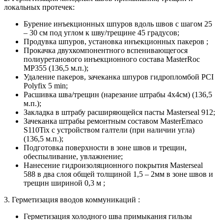
локальных протечек:
Бурение инъекционных шпуров вдоль швов с шагом 25
– 30 см под углом к шву/трещине 45 градусов;
Продувка шпуров, установка инъекционных пакеров ;
Прокачка двухкомпонентного вспенивающегося
полиуретанового инъекционного состава MasterRoc
MP355 (136,5 м.п.);
Удаление пакеров, зачеканка шпуров гидропломбой PCI
Polyfix 5 min;
Расшивка шва/трещин (нарезание штрабы 4х4см) (136,5
м.п.);
Закладка в штрабу расширяющейся пасты Masterseal 912;
Зачеканка штрабы ремонтным составом MasterEmaco
S110Tix с устройством галтели (при наличии угла)
(136,5 м.п.);
Подготовка поверхности в зоне швов и трещин,
обеспыливание, увлажнение;
Нанесение гидроизоляционного покрытия Masterseal
588 в два слоя общей толщиной 1,5 – 2мм в зоне швов и
трещин шириной 0,3 м ;
3. Герметизация вводов коммуникаций :
Герметизация холодного шва примыкания гильзы