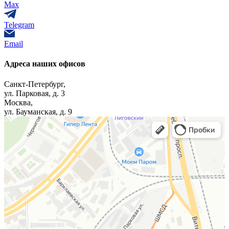
Max
Telegram
Email
Адреса наших офисов
Санкт-Петербург,
ул. Парковая, д. 3
Москва,
ул. Бауманская, д. 9