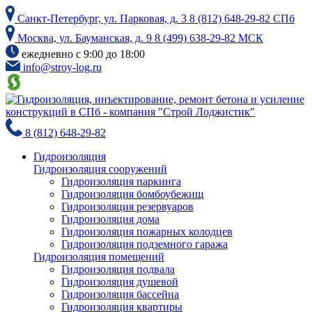
Skip
Санкт-Петербург, ул. Парковая, д. 3
8 (812) 648-29-82 СПб
to
the
Москва, ул. Бауманская, д. 9
8 (499) 638-29-82 МСК
content
ежедневно с 9:00 до 18:00
info@stroy-log.ru
8 (812) 648-29-82
Гидроизоляция
Гидроизоляция сооружений
Гидроизоляция паркинга
Гидроизоляция бомбоубежищ
Гидроизоляция резервуаров
Гидроизоляция дома
Гидроизоляция пожарных колодцев
Гидроизоляция подземного гаража
Гидроизоляция помещений
Гидроизоляция подвала
Гидроизоляция душевой
Гидроизоляция бассейна
Гидроизоляция квартиры