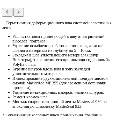
1. Герметизация деформационного шва системой эластичных
лент:
Расчистка зоны прилегающей к шву от загрязнений,
высолов, подтёков;
Удаление ослабленного бетона в зоне шва, а также
шовного материала на глубину до 5 – 10 см;
Закладка в шов уплотняющего материала (шнур
Вилатерм), закрепление его при помощи гидропломбы
Polyfix 5 min;
Бурение шпуров вдоль шва в зону закладки
уплотнительного материала;
Инъектирование двухкомпонентной полиуретановой
смолой MasterRoc MP 355 (для временной остановки
протечки);
Удаление инъекционных пакеров, чеканка шпуров;
Ремонт кромок шва;
Монтаж гидроизоляционной ленты Masterseal 930 на
эпоксидную шпаклёвку MasterSeal 933;
2. Герметизация холодных швов примыкания, трещин и