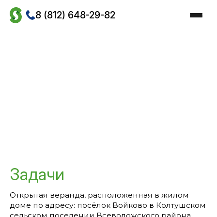
Skip
to
8 (812) 648-29-82
the
content
Главная
/
Проекты
/
Работы по гидроизоляции
/
Гидроизоляция веранд и террас
/
Ремонт и гидроизоляция веранды частного дома
Ремонт и
гидроизоляция веранды
частного дома
Задачи
Открытая веранда, расположенная в жилом
доме по адресу: посёлок Войково в Колтушском
сельском поселении Всеволожского района