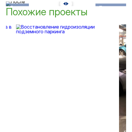
До
После
Похожие проекты