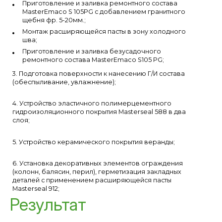
Приготовление и заливка ремонтного состава
MasterEmaco S 105PG с добавлением гранитного
щебня фр. 5-20мм.;
Монтаж расширяющейся пасты в зону холодного
шва;
Приготовление и заливка безусадочного
ремонтного состава MasterEmaco S105 PG;
3. Подготовка поверхности к нанесению Г/И состава
(обеспыливание, увлажнение);
4. Устройство эластичного полимерцементного
гидроизоляционного покрытия Masterseal 588 в два
слоя;
5. Устройство керамического покрытия веранды;
6. Установка декоративных элементов ограждения
(колонн, балясин, перил), герметизация закладных
деталей с применением расширяющейся пасты
Masterseal 912;
Результат