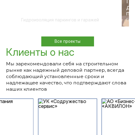
Восстановление
Ги
гидроизоляции подземного
де
паркинга
по
Гидроизоляция паркингов и гаражей
Гид
Все проекты
Клиенты о нас
Мы зарекомендовали себя на строительном
рынке как надежный деловой партнер, всегда
соблюдающий установленные сроки и
надлежащее качество, что подтверждают слова
наших клиентов