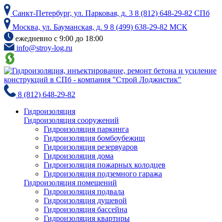
Skip
Санкт-Петербург, ул. Парковая, д. 3
8 (812) 648-29-82 СПб
to
the
Москва, ул. Бауманская, д. 9
8 (499) 638-29-82 МСК
content
ежедневно с 9:00 до 18:00
info@stroy-log.ru
8 (812) 648-29-82
Гидроизоляция
Гидроизоляция сооружений
Гидроизоляция паркинга
Гидроизоляция бомбоубежищ
Гидроизоляция резервуаров
Гидроизоляция дома
Гидроизоляция пожарных колодцев
Гидроизоляция подземного гаража
Гидроизоляция помещений
Гидроизоляция подвала
Гидроизоляция душевой
Гидроизоляция бассейна
Гидроизоляция квартиры