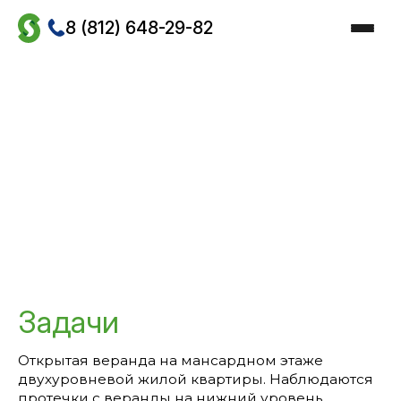
Skip
to
8 (812) 648-29-82
the
content
Главная
/
Проекты
/
Работы по гидроизоляции
/
Гидроизоляция веранд и террас
/
Гидроизоляция веранды на мансарде
Гидроизоляция веранды
на мансарде
Задачи
Открытая веранда на мансардном этаже
двухуровневой жилой квартиры. Наблюдаются
протечки с веранды на нижний уровень