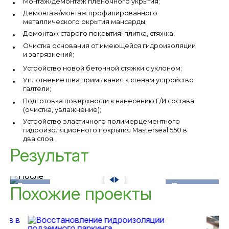
Монтаж/демонтаж плёночного укрытия;
Демонтаж/монтаж профилированного
металлического окрытия мансарды;
Демонтаж старого покрытия: плитка, стяжка;
Очистка основания от имеющейся гидроизоляции
и загрязнений;
Устройство новой бетонной стяжки с уклоном;
Уплотнение шва примыкания к стенам устройство
галтели;
Подготовка поверхности к нанесению Г/И состава
(очистка, увлажнение);
Устройство эластичного полимерцементного
гидроизоляционного покрытия Masterseal 550 в
два слоя.
Результат
До
После
Похожие проекты