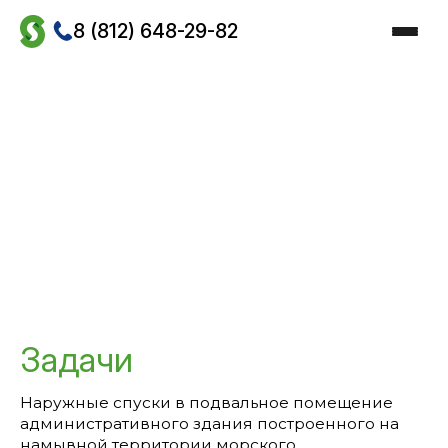
Skip
to
8 (812) 648-29-82
the
content
Главная
/
Проекты
/
Работы по гидроизоляции
/
Гидроизоляция подвальных и заглубленных помещений
/
Гидроизоляция входа в помещение
Гидроизоляция входа в
помещение
Задачи
Наружные спуски в подвальное помещение
административного здания построенного на
намывной территории морского