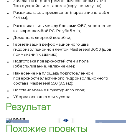
Зачеканка штрабы ремонтным составом PC Mix
Tixo с устройством галтели (скругление угла);
Расшивка швов примыкания (нарезание штрабы
4х4 см);
Расшивка швов между блоками ФБС, уплотнение
их гидропломбой PCI Polyfix 5 min;
Демонтаж дверной коробки;
Герметизация деформационного шва
гидроизоляционной лентой Masterseal 3000 (шов
примыкания к зданию);
Подготовка поверхностей стен и пола
(обеспыливание, увлажнение);
Нанесение на площадь подготовленной
поверхности эластичного гидроизоляционного
состава Masterseal 550 (9,5 м2);
Восстановление штукатурного слоя;
Уборка оставшегося мусора;
Результат
До
После
Похожие проекты
Гидроизоляция деформационных