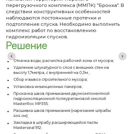
перегрузочного комплекса (ММПК) "Бронка". В
следствии конструктивных особенностей
наблюдаются постоянные протечки и
подтопление спуска. Необходимо выполнить
комплекс работ по восстановлению
гидроизоляции спусков.
Решение
Откачка воды, расчистка рабочей зоны от мусора;
Удаление штукатурного слоя с внешних стен на
высоту 1,7метра, с внутренней на 0,3м.;
Сбор и вывоз строительного мусора;
Установка инъекционных пакеров;
Прокачка швов примыкания двухкомпонентной
гидроизоляционной полеуретановой смолой
MasterRoc MP355;
Расшивка швов примыкания (нарезание штрабы
4х4 см);
Закладка в штрабу расширяющейся пасты
Masterseal 912;